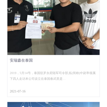
安瑞森在泰国
2019，5月14号，泰国驻罗永府陆军司令部,拓(简称)中尉率领属
下四人走访本公司设立在泰国春武里是…
2021-07-16